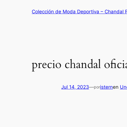
Saltar
Colección de Moda Deportiva – Chandal 
al
contenido
precio chandal ofici
Jul 14, 2023
—
istern
en
Un
por