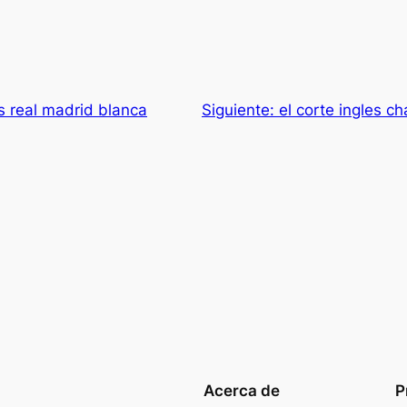
 real madrid blanca
Siguiente:
el corte ingles c
Acerca de
P