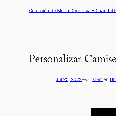
Saltar
Colección de Moda Deportiva – Chandal 
al
contenido
Personalizar Camis
Jul 25, 2022
—
istern
en
Un
por