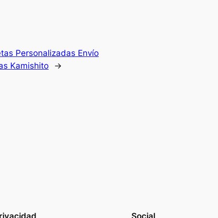
tas Personalizadas Envío
as Kamishito
→
rivacidad
Social