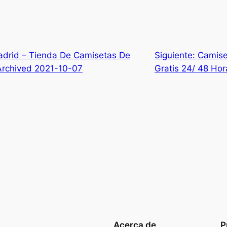
adrid – Tienda De Camisetas De
Siguiente:
Camise
Archived 2021-10-07
Gratis 24/ 48 Hor
Acerca de
P