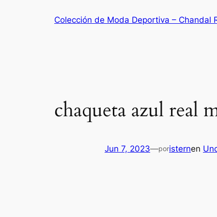
Saltar
Colección de Moda Deportiva – Chandal 
al
contenido
chaqueta azul real 
Jun 7, 2023
—
istern
en
Unc
por