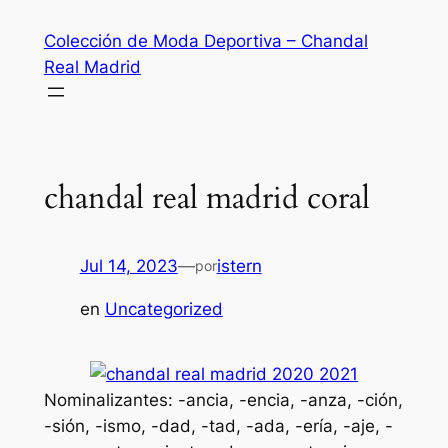
Saltar
Colección de Moda Deportiva – Chandal
al
Real Madrid
contenido
chandal real madrid coral
Jul 14, 2023
—
istern
por
en
Uncategorized
Nominalizantes: -ancia, -encia, -anza, -ción,
-sión, -ismo, -dad, -tad, -ada, -ería, -aje, -