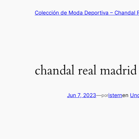
Saltar
Colección de Moda Deportiva – Chandal 
al
contenido
chandal real madrid
Jun 7, 2023
—
istern
en
Unc
por