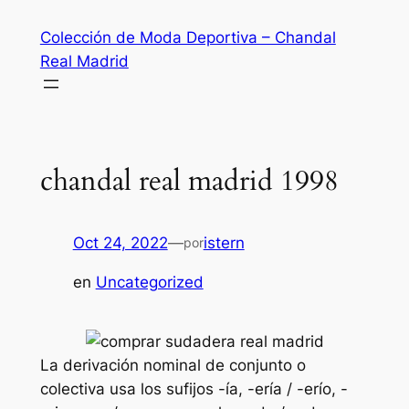
Saltar
Colección de Moda Deportiva – Chandal
al
Real Madrid
contenido
chandal real madrid 1998
Oct 24, 2022
—
istern
por
en
Uncategorized
La derivación nominal de conjunto o
colectiva usa los sufijos -ía, -ería / -erío, -