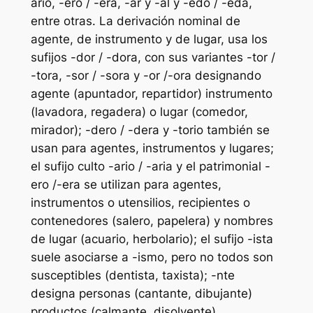
ario, -ero / -era, -ar y -al y -edo / -eda,
entre otras. La derivación nominal de
agente, de instrumento y de lugar, usa los
sufijos -dor / -dora, con sus variantes -tor /
-tora, -sor / -sora y -or /-ora designando
agente (apuntador, repartidor) instrumento
(lavadora, regadera) o lugar (comedor,
mirador); -dero / -dera y -torio también se
usan para agentes, instrumentos y lugares;
el sufijo culto -ario / -aria y el patrimonial -
ero /-era se utilizan para agentes,
instrumentos o utensilios, recipientes o
contenedores (salero, papelera) y nombres
de lugar (acuario, herbolario); el sufijo -ista
suele asociarse a -ismo, pero no todos son
susceptibles (dentista, taxista); -nte
designa personas (cantante, dibujante)
productos (calmante, disolvente)