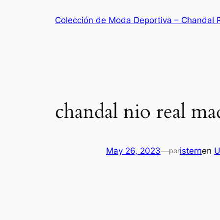
Saltar
Colección de Moda Deportiva – Chandal 
al
contenido
chandal nio real ma
May 26, 2023
—
istern
en
U
por