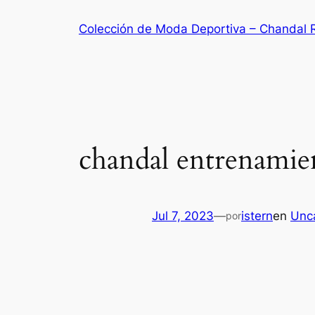
Saltar
Colección de Moda Deportiva – Chandal 
al
contenido
chandal entrenamie
Jul 7, 2023
—
istern
en
Unc
por