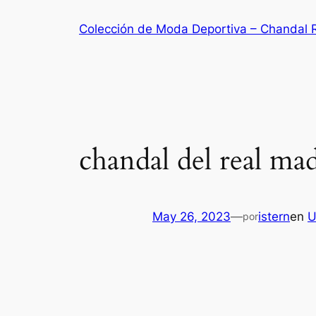
Saltar
Colección de Moda Deportiva – Chandal 
al
contenido
chandal del real ma
May 26, 2023
—
istern
en
U
por