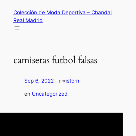
Saltar
Colección de Moda Deportiva – Chandal
al
Real Madrid
contenido
camisetas futbol falsas
Sep 6, 2022
—
istern
por
en
Uncategorized