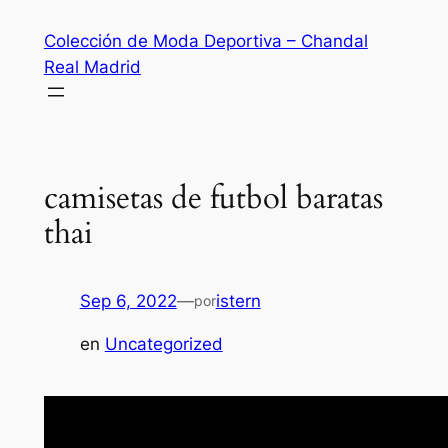
Saltar
Colección de Moda Deportiva – Chandal
al
Real Madrid
contenido
camisetas de futbol baratas
thai
Sep 6, 2022
—
istern
por
en
Uncategorized