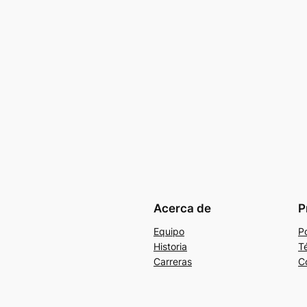
Acerca de
P
Equipo
Po
Historia
T
Carreras
C