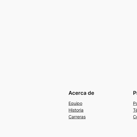
Acerca de
P
Equipo
Po
Historia
T
Carreras
C