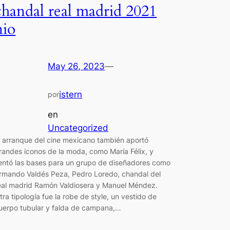
chandal real madrid 2021
nio
May 26, 2023
—
istern
por
en
Uncategorized
l arranque del cine mexicano también aportó
randes iconos de la moda, como María Félix, y
entó las bases para un grupo de diseñadores como
rmando Valdés Peza, Pedro Loredo, chandal del
eal madrid Ramón Valdiosera y Manuel Méndez.
tra tipología fue la robe de style, un vestido de
uerpo tubular y falda de campana,…