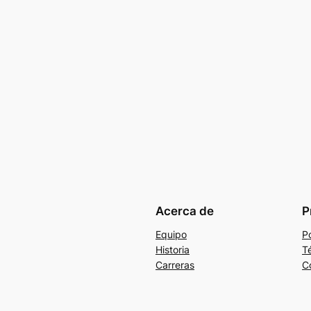
Acerca de
P
Equipo
Po
Historia
T
Carreras
C