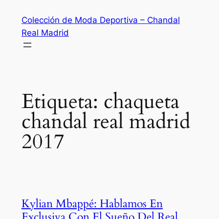
Saltar
Colección de Moda Deportiva – Chandal
al
Real Madrid
contenido
Etiqueta:
chaqueta
chandal real madrid
2017
Kylian Mbappé: Hablamos En
Exclusiva Con El Sueño Del Real