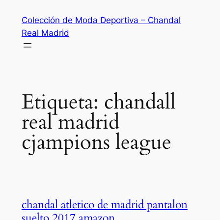
Saltar
Colección de Moda Deportiva – Chandal
al
Real Madrid
contenido
Etiqueta:
chandall
real madrid
cjampions league
chandal atletico de madrid pantalon
suelto 2017 amazon