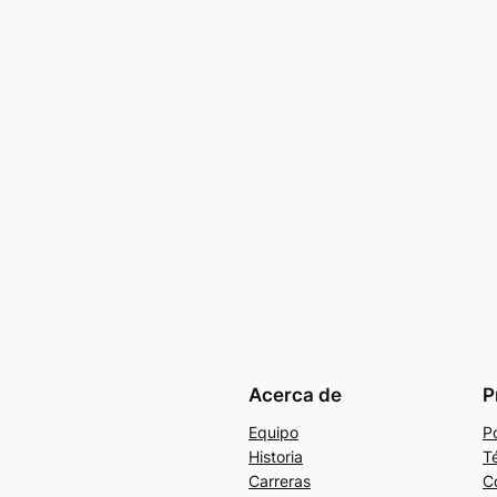
Acerca de
P
Equipo
Po
Historia
T
Carreras
C