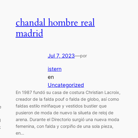
chandal hombre real
madrid
Jul 7, 2023
—
por
istern
en
Uncategorized
En 1987 fundó su casa de costura Christian Lacroix,
creador de la falda pouf o falda de globo, así como
faldas estilo miriñaque y vestidos bustier que
e
pusieron de moda de nuevo la silueta de reloj de
arena. Durante el Directorio surgió una nueva moda
l
femenina, con falda y corpiño de una sola pieza,
k
en…